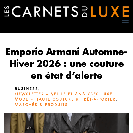
TO
NA
Emporio Armani Automne-
Hiver 2026 : une couture
en état d’alerte
,
BUSINESS
,
NEWSLETTER – VEILLE ET ANALYSES LUXE
,
MODE – HAUTE COUTURE & PRÊT-À-PORTER
MARCHÉS & PRODUITS