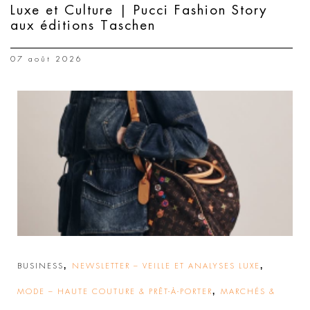
Luxe et Culture | Pucci Fashion Story
aux éditions Taschen
07 août 2026
,
,
BUSINESS
NEWSLETTER – VEILLE ET ANALYSES LUXE
,
MODE – HAUTE COUTURE & PRÊT-À-PORTER
MARCHÉS &