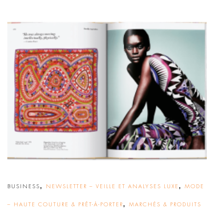
,
,
BUSINESS
NEWSLETTER – VEILLE ET ANALYSES LUXE
MODE
,
– HAUTE COUTURE & PRÊT-À-PORTER
MARCHÉS & PRODUITS