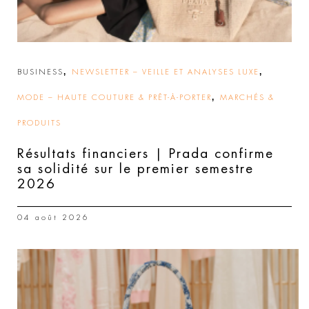
,
,
BUSINESS
NEWSLETTER – VEILLE ET ANALYSES LUXE
,
MODE – HAUTE COUTURE & PRÊT-À-PORTER
MARCHÉS &
PRODUITS
Résultats financiers | Prada confirme
sa solidité sur le premier semestre
2026
04 août 2026