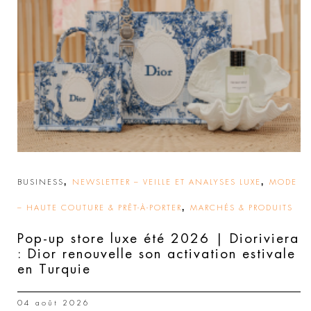
,
,
BUSINESS
NEWSLETTER – VEILLE ET ANALYSES LUXE
MODE
,
– HAUTE COUTURE & PRÊT-À-PORTER
MARCHÉS & PRODUITS
Pop-up store luxe été 2026 | Dioriviera
: Dior renouvelle son activation estivale
en Turquie
04 août 2026