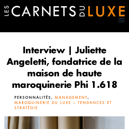
TO
NA
Interview | Juliette
Angeletti, fondatrice de la
maison de haute
maroquinerie Phi 1.618
,
,
PERSONNALITÉS
MANAGEMENT
MAROQUINERIE DU LUXE – TENDANCES ET
STRATÉGIE