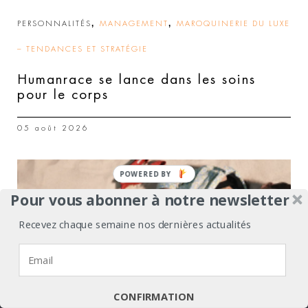
,
,
PERSONNALITÉS
MANAGEMENT
MAROQUINERIE DU LUXE
– TENDANCES ET STRATÉGIE
Humanrace se lance dans les soins
pour le corps
05 août 2026
Pour vous abonner à notre newsletter
Recevez chaque semaine nos dernières actualités
Nous utilisons des cookies pour vous garantir la meilleure
expérience sur notre site web.
J'accepte
Je refuse
Politique de confidentialité
CONFIRMATION