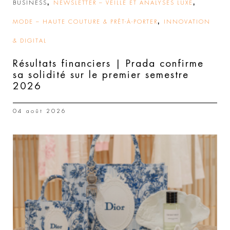
,
,
BUSINESS
NEWSLETTER – VEILLE ET ANALYSES LUXE
,
MODE – HAUTE COUTURE & PRÊT-À-PORTER
INNOVATION
& DIGITAL
Résultats financiers | Prada confirme
sa solidité sur le premier semestre
2026
04 août 2026