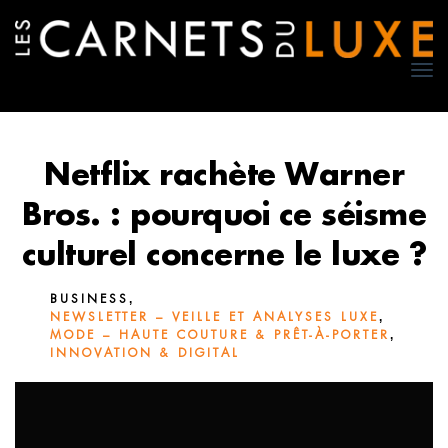
TO
NA
Netflix rachète Warner
Bros. : pourquoi ce séisme
culturel concerne le luxe ?
,
BUSINESS
,
NEWSLETTER – VEILLE ET ANALYSES LUXE
,
MODE – HAUTE COUTURE & PRÊT-À-PORTER
INNOVATION & DIGITAL