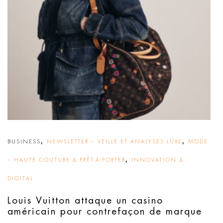
,
,
BUSINESS
NEWSLETTER – VEILLE ET ANALYSES LUXE
MODE
,
– HAUTE COUTURE & PRÊT-À-PORTER
INNOVATION &
DIGITAL
Louis Vuitton attaque un casino
américain pour contrefaçon de marque