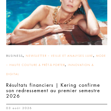
,
,
BUSINESS
NEWSLETTER – VEILLE ET ANALYSES LUXE
MODE
,
– HAUTE COUTURE & PRÊT-À-PORTER
INNOVATION &
DIGITAL
Résultats financiers | Kering confirme
son redressement au premier semestre
2026
03 août 2026