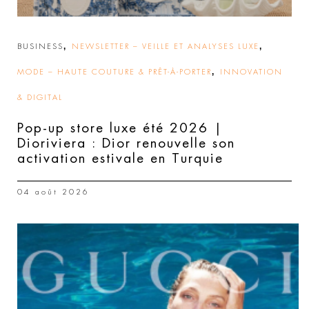
,
,
BUSINESS
NEWSLETTER – VEILLE ET ANALYSES LUXE
,
MODE – HAUTE COUTURE & PRÊT-À-PORTER
INNOVATION
& DIGITAL
Pop-up store luxe été 2026 |
Dioriviera : Dior renouvelle son
activation estivale en Turquie
04 août 2026