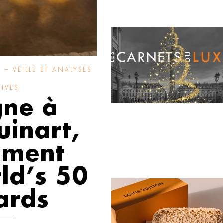
 – VEILLE ET ANALYSES
TIVES
ne à
uinart,
ement
ld’s 50
ards