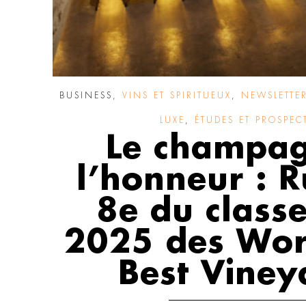
BUSINESS
,
VINS ET SPIRITUEUX
,
NEWSLETTER
LUXE
,
ÉTUDES ET PROSPEC
Le champag
l’honneur : R
8e du class
2025 des Wor
Best Viney