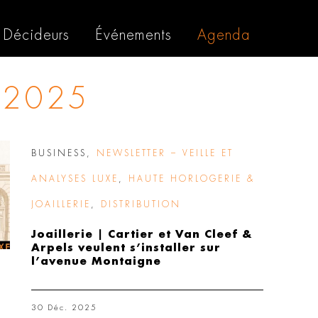
Décideurs
Événements
Agenda
 2025
BUSINESS
,
NEWSLETTER – VEILLE ET
ANALYSES LUXE
,
HAUTE HORLOGERIE &
JOAILLERIE
,
DISTRIBUTION
Joaillerie | Cartier et Van Cleef &
Arpels veulent s’installer sur
l’avenue Montaigne
30 Déc. 2025