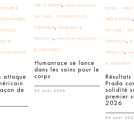
,
PRÊT-À-PORTER
MAROQUINERIE
OUTURE &
MODE – HAUT
DU LUXE – TENDANCES ET
ROQUINERIE
PRÊT-À-PORTER
,
STRATÉGIE
MARCHÉS &
NCES ET
DU LUXE – T
,
PRODUITS
HAUTE HORLOGERIE
,
HÉS &
STRATÉGIE
M
& JOAILLERIE
,
 HORLOGERIE
PRODUITS
HA
Humanrace se lance
& JOAILLERIE
dans les soins pour le
corps
n attaque
Résultats
méricain
Prada co
façon de
solidité s
05 août 2026
premier 
2026
04 août 20