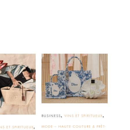
,
,
BUSINESS
VINS ET SPIRITUEUX
,
MODE – HAUTE COUTURE & PRÊT-
NS ET SPIRITUEUX