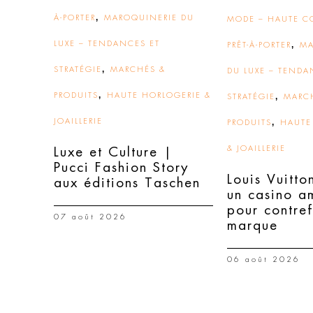
,
À-PORTER
MAROQUINERIE DU
MODE – HAUTE C
LUXE – TENDANCES ET
,
PRÊT-À-PORTER
MA
,
STRATÉGIE
MARCHÉS &
DU LUXE – TENDA
,
PRODUITS
HAUTE HORLOGERIE &
,
STRATÉGIE
MARC
JOAILLERIE
,
PRODUITS
HAUTE
& JOAILLERIE
Luxe et Culture |
Pucci Fashion Story
Louis Vuitto
aux éditions Taschen
un casino a
pour contre
07 août 2026
marque
06 août 2026