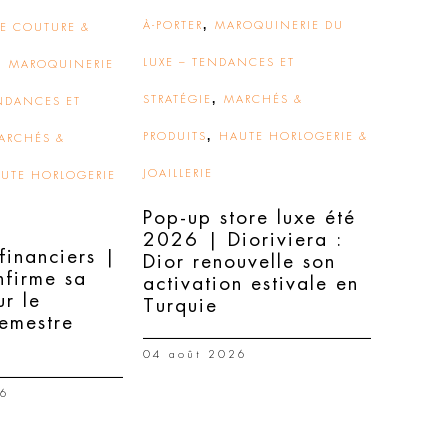
,
À-PORTER
MAROQUINERIE DU
E COUTURE &
,
LUXE – TENDANCES ET
MAROQUINERIE
,
STRATÉGIE
MARCHÉS &
ENDANCES ET
,
PRODUITS
HAUTE HORLOGERIE &
ARCHÉS &
JOAILLERIE
UTE HORLOGERIE
Pop-up store luxe été
2026 | Dioriviera :
 financiers |
Dior renouvelle son
nfirme sa
activation estivale en
ur le
Turquie
semestre
04 août 2026
26