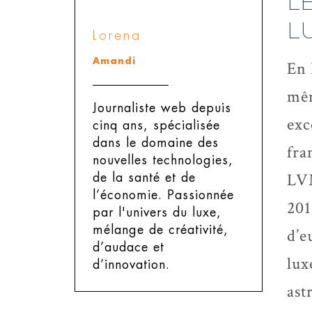
L
L
Lorena
Amandi
En 
mêm
Journaliste web depuis
exc
cinq ans, spécialisée
dans le domaine des
fra
nouvelles technologies,
LVM
de la santé et de
l’économie. Passionnée
201
par l'univers du luxe,
mélange de créativité,
d’e
d’audace et
lux
d’innovation.
ast