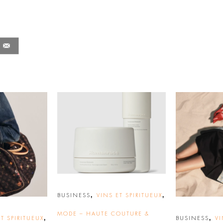
,
,
BUSINESS
VINS ET SPIRITUEUX
MODE – HAUTE COUTURE &
,
,
T SPIRITUEUX
BUSINESS
VI