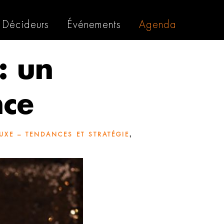
Décideurs
Événements
Agenda
: un
nce
,
UXE – TENDANCES ET STRATÉGIE