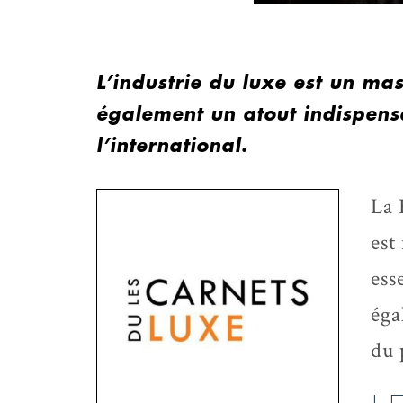
L’industrie du luxe est un ma
également un atout indispen
l’international.
La 
est
ess
éga
du 