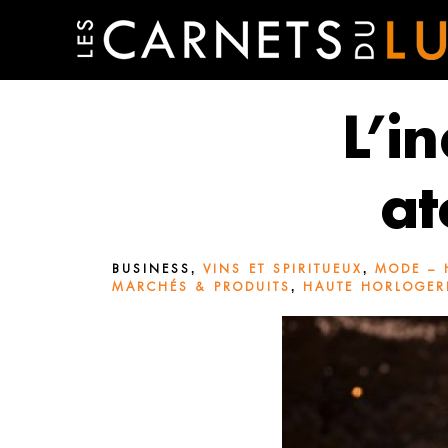
L’i
at
,
,
BUSINESS
VINS ET SPIRITUEUX
MODE – 
,
MARCHÉS & PRODUITS
HAUTE HORLOGERI