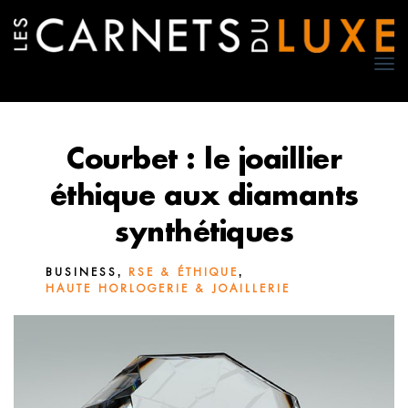
TO
NA
Courbet : le joaillier
éthique aux diamants
synthétiques
,
,
BUSINESS
RSE & ÉTHIQUE
HAUTE HORLOGERIE & JOAILLERIE