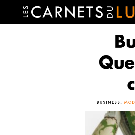
Bu
Que
,
BUSINESS
MOD