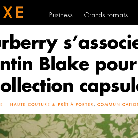
Business
Grands formats
rberry s’associ
ntin Blake pour
collection capsul
,
E – HAUTE COUTURE & PRÊT-À-PORTER
COMMUNICATIO