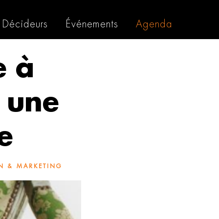
Décideurs
Événements
Agenda
e à
 une
e
N & MARKETING