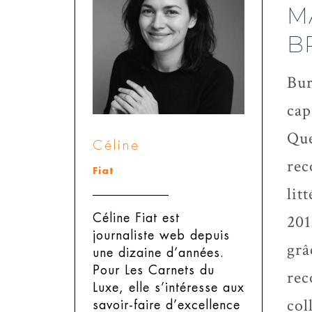
M
B
Bur
cap
Que
Céline
rec
Fiat
lit
201
Céline Fiat est
journaliste web depuis
grâ
une dizaine d’années.
Pour Les Carnets du
rec
Luxe, elle s’intéresse aux
col
savoir-faire d’excellence