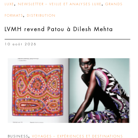
,
,
LUXE
NEWSLETTER – VEILLE ET ANALYSES LUXE
GRANDS
,
FORMATS
DISTRIBUTION
LVMH revend Patou à Dilesh Mehta
10 août 2026
,
BUSINESS
VOYAGES – EXPÉRIENCES ET DESTINATIONS