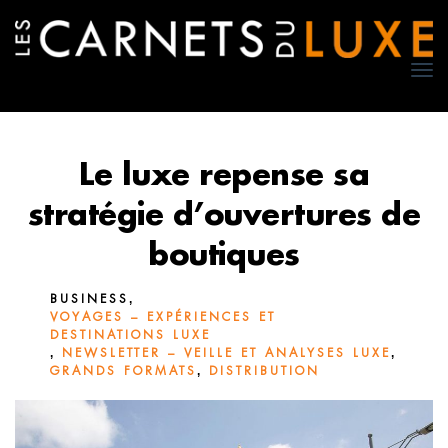
TO
NA
Le luxe repense sa
stratégie d’ouvertures de
boutiques
,
BUSINESS
VOYAGES – EXPÉRIENCES ET
DESTINATIONS LUXE
,
,
NEWSLETTER – VEILLE ET ANALYSES LUXE
,
GRANDS FORMATS
DISTRIBUTION