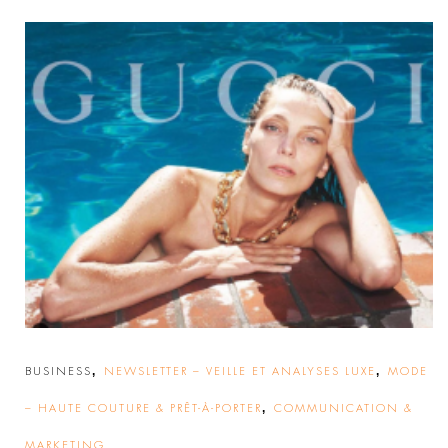
,
,
BUSINESS
NEWSLETTER – VEILLE ET ANALYSES LUXE
MODE
,
– HAUTE COUTURE & PRÊT-À-PORTER
COMMUNICATION &
MARKETING