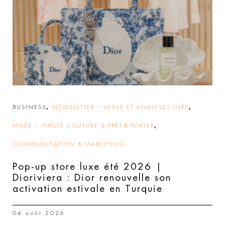
,
,
BUSINESS
NEWSLETTER – VEILLE ET ANALYSES LUXE
,
MODE – HAUTE COUTURE & PRÊT-À-PORTER
COMMUNICATION & MARKETING
Pop-up store luxe été 2026 |
Dioriviera : Dior renouvelle son
activation estivale en Turquie
04 août 2026