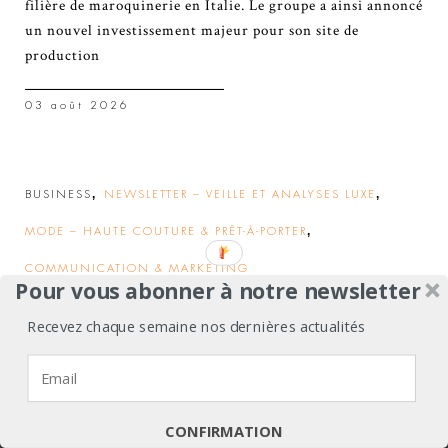
filière de maroquinerie en Italie. Le groupe a ainsi annoncé
un nouvel investissement majeur pour son site de
production
03 août 2026
,
,
BUSINESS
NEWSLETTER – VEILLE ET ANALYSES LUXE
,
MODE – HAUTE COUTURE & PRÊT-À-PORTER
COMMUNICATION & MARKETING
Pour vous abonner à notre newsletter
The Row, Zimmermann,
Recevez chaque semaine nos dernières actualités
Tom Ford Fashion et Alaïa
Nous utilisons des cookies pour vous garantir la meilleure
rejoignent la Fédération
expérience sur notre site web.
de la Haute Couture et de
J'accepte
Je refuse
Politique de confidentialité
CONFIRMATION