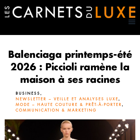
TO
NA
Balenciaga printemps-été
2026 : Piccioli ramène la
maison à ses racines
,
BUSINESS
,
NEWSLETTER – VEILLE ET ANALYSES LUXE
,
MODE – HAUTE COUTURE & PRÊT-À-PORTER
COMMUNICATION & MARKETING