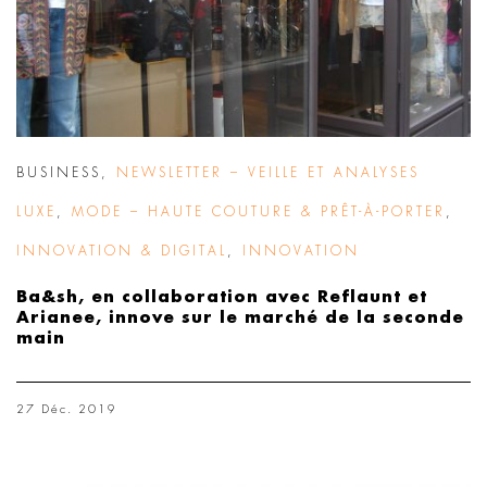
BUSINESS
,
NEWSLETTER – VEILLE ET ANALYSES
LUXE
,
MODE – HAUTE COUTURE & PRÊT-À-PORTER
,
INNOVATION & DIGITAL
,
INNOVATION
Ba&sh, en collaboration avec Reflaunt et
Arianee, innove sur le marché de la seconde
main
27 Déc. 2019