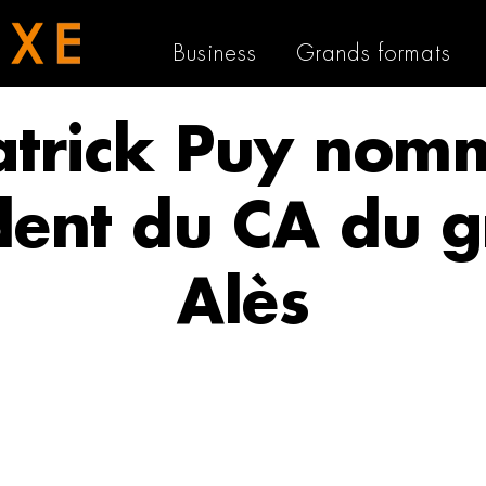
Business
Grands formats
atrick Puy nom
dent du CA du 
Alès