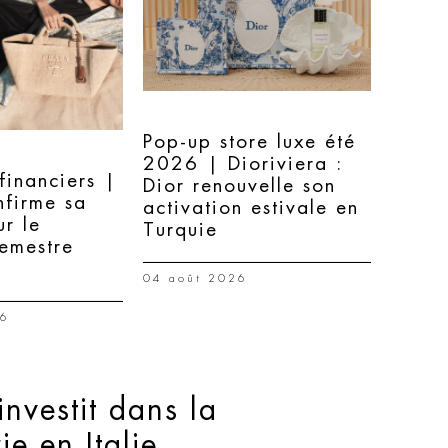
Pop-up store luxe été
2026 | Dioriviera :
 financiers |
Dior renouvelle son
nfirme sa
activation estivale en
ur le
Turquie
semestre
04 août 2026
26
nvestit dans la
e en Italie