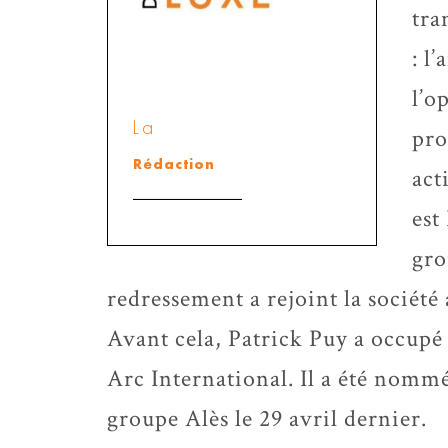
tra
: l
l’o
La
pro
Rédaction
act
est
gro
redressement a rejoint la société a
Avant cela, Patrick Puy a occupé
Arc International. Il a été nomm
groupe Alès le 29 avril dernier.