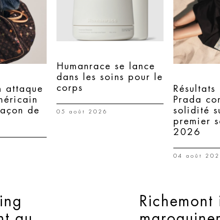
Humanrace se lance
dans les soins pour le
corps
n attaque
Résultats
méricain
Prada co
façon de
solidité s
05 août 2026
premier 
2026
04 août 20
ring
Richemont i
nt au
maroquineri