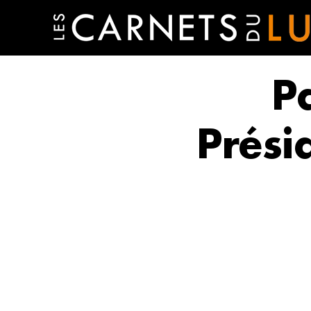
P
Prési