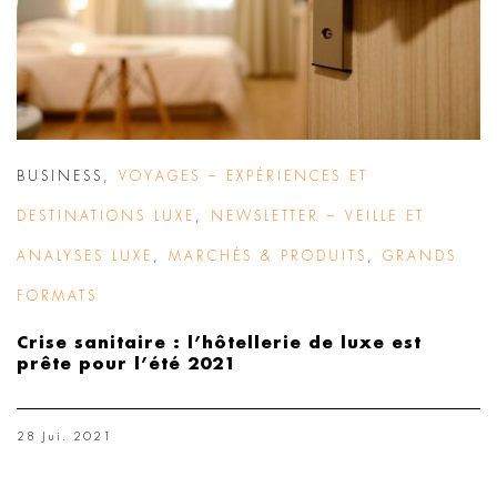
BUSINESS
,
VOYAGES – EXPÉRIENCES ET
DESTINATIONS LUXE
,
NEWSLETTER – VEILLE ET
ANALYSES LUXE
,
MARCHÉS & PRODUITS
,
GRANDS
FORMATS
Crise sanitaire : l’hôtellerie de luxe est
prête pour l’été 2021
28 Jui. 2021