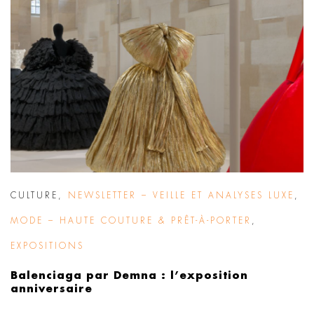
CULTURE
,
NEWSLETTER – VEILLE ET ANALYSES LUXE
,
MODE – HAUTE COUTURE & PRÊT-À-PORTER
,
EXPOSITIONS
Balenciaga par Demna : l’exposition
anniversaire