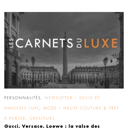
PERSONNALITÉS
,
NEWSLETTER – VEILLE ET
ANALYSES LUXE
,
MODE – HAUTE COUTURE & PRÊT-
À-PORTER
,
CRÉATEURS
Gucci, Versace, Loewe : la valse des