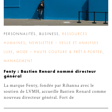
PERSONNALITÉS
,
BUSINESS
,
RESSOURCES
HUMAINES
,
NEWSLETTER – VEILLE ET ANALYSES
LUXE
,
MODE – HAUTE COUTURE & PRÊT-À-PORTER
,
MANAGEMENT
Fenty : Bastien Renard nommé directeur
général
La marque Fenty, fondée par Rihanna avec le
soutien de LVMH, accueille Bastien Renard comme
nouveau directeur général. Fort de