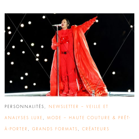
PERSONNALITÉS
,
NEWSLETTER – VEILLE ET
ANALYSES LUXE
,
MODE – HAUTE COUTURE & PRÊT-
À-PORTER
,
GRANDS FORMATS
,
CRÉATEURS