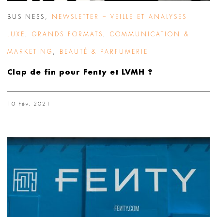
BUSINESS
,
NEWSLETTER – VEILLE ET ANALYSES
LUXE
,
GRANDS FORMATS
,
COMMUNICATION &
MARKETING
,
BEAUTÉ & PARFUMERIE
Clap de fin pour Fenty et LVMH ?
10 Fév. 2021