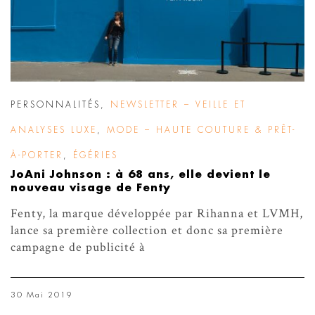
PERSONNALITÉS
,
NEWSLETTER – VEILLE ET
ANALYSES LUXE
,
MODE – HAUTE COUTURE & PRÊT-
À-PORTER
,
ÉGÉRIES
JoAni Johnson : à 68 ans, elle devient le
nouveau visage de Fenty
Fenty, la marque développée par Rihanna et LVMH,
lance sa première collection et donc sa première
campagne de publicité à
30 Mai 2019