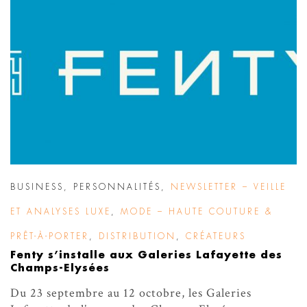
BUSINESS
,
PERSONNALITÉS
,
NEWSLETTER – VEILLE
ET ANALYSES LUXE
,
MODE – HAUTE COUTURE &
PRÊT-À-PORTER
,
DISTRIBUTION
,
CRÉATEURS
Fenty s’installe aux Galeries Lafayette des
Champs-Elysées
Du 23 septembre au 12 octobre, les Galeries