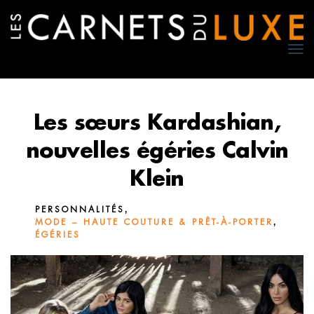
TO
NA
Les sœurs Kardashian,
nouvelles égéries Calvin
Klein
,
PERSONNALITÉS
,
MODE – HAUTE COUTURE & PRÊT-À-PORTER
ÉGÉRIES