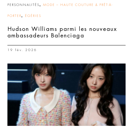
,
PERSONNALITÉS
MODE – HAUTE COUTURE & PRÊT-À-
,
PORTER
ÉGÉRIES
Hudson Williams parmi les nouveaux
ambassadeurs Balenciaga
19 fév. 2026