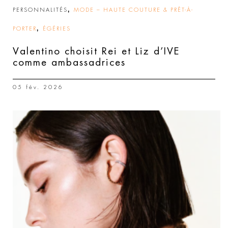
,
PERSONNALITÉS
MODE – HAUTE COUTURE & PRÊT-À-
,
PORTER
ÉGÉRIES
Valentino choisit Rei et Liz d’IVE
comme ambassadrices
05 fév. 2026