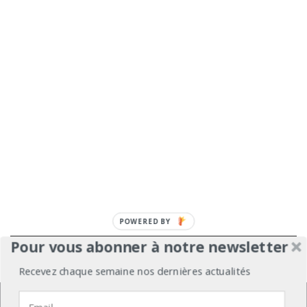
POWERED
BY
Pour vous abonner à notre newsletter
À propos
Mentions légales
Médiakit
Recevez chaque semaine nos dernières actualités
Annonceurs
Partenariats
Les Experts
Nous utilisons des cookies pour vous garantir la meilleure