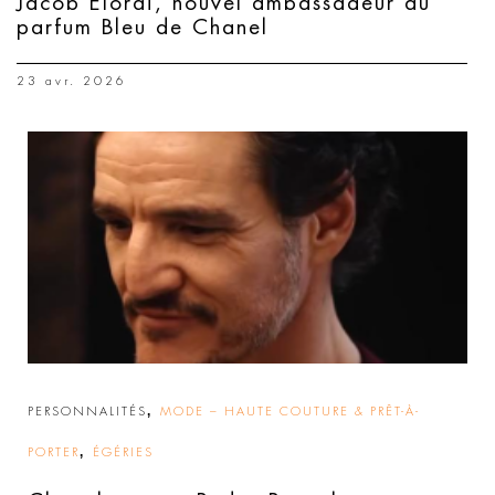
Jacob Elordi, nouvel ambassadeur du
parfum Bleu de Chanel
23 avr. 2026
,
PERSONNALITÉS
MODE – HAUTE COUTURE & PRÊT-À-
,
PORTER
ÉGÉRIES