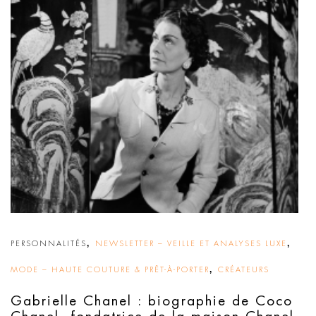
,
,
PERSONNALITÉS
NEWSLETTER – VEILLE ET ANALYSES LUXE
,
MODE – HAUTE COUTURE & PRÊT-À-PORTER
CRÉATEURS
Gabrielle Chanel : biographie de Coco