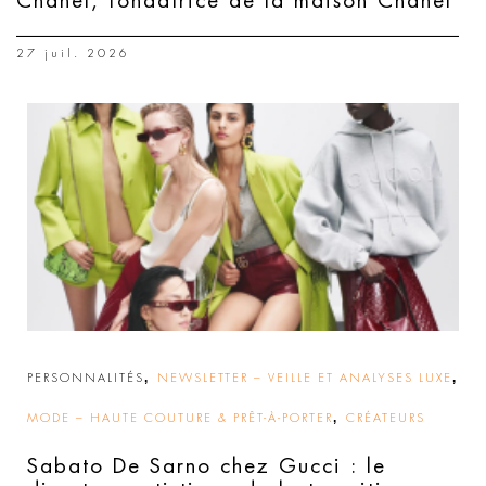
Chanel, fondatrice de la maison Chanel
27 juil. 2026
,
,
PERSONNALITÉS
NEWSLETTER – VEILLE ET ANALYSES LUXE
,
MODE – HAUTE COUTURE & PRÊT-À-PORTER
CRÉATEURS
Sabato De Sarno chez Gucci : le