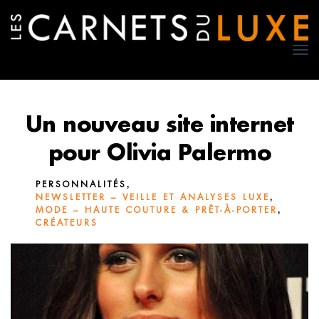
TO
NA
Un nouveau site internet
pour Olivia Palermo
,
PERSONNALITÉS
,
NEWSLETTER – VEILLE ET ANALYSES LUXE
,
MODE – HAUTE COUTURE & PRÊT-À-PORTER
CRÉATEURS