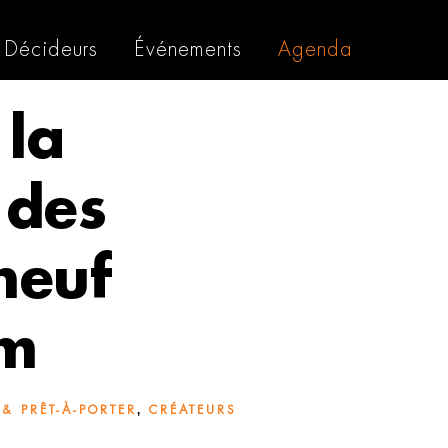
Décideurs
Événements
Agenda
 la
 des
neuf
om
,
& PRÊT-À-PORTER
CRÉATEURS