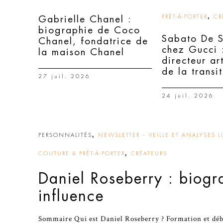
,
PRÊT-À-PORTER
CR
Gabrielle Chanel :
biographie de Coco
Sabato De 
Chanel, fondatrice de
chez Gucci :
la maison Chanel
directeur ar
de la transi
27 juil. 2026
24 juil. 2026
,
PERSONNALITÉS
NEWSLETTER – VEILLE ET ANALYSES L
,
COUTURE & PRÊT-À-PORTER
CRÉATEURS
Daniel Roseberry : biogr
influence
Sommaire Qui est Daniel Roseberry ? Formation et déb