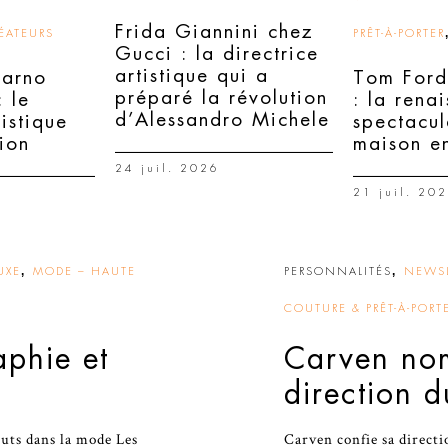
Frida Giannini chez
ÉATEURS
PRÊT-À-PORTER
Gucci : la directrice
artistique qui a
Sarno
Tom Ford
préparé la révolution
 le
: la rena
d’Alessandro Michele
tistique
spectacul
tion
maison en
24 juil. 2026
21 juil. 20
,
,
UXE
MODE – HAUTE
PERSONNALITÉS
NEWSL
COUTURE & PRÊT-À-PORT
aphie et
Carven nom
direction d
uts dans la mode Les
Carven confie sa directi