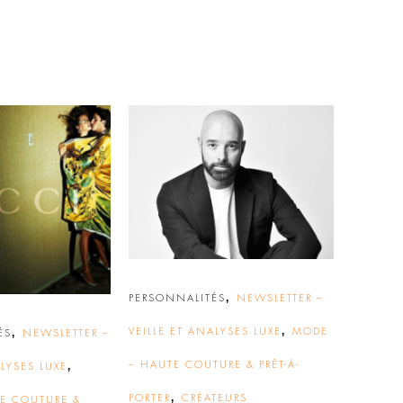
,
PERSONNALITÉS
NEWSLETTER –
,
,
VEILLE ET ANALYSES LUXE
MODE
ÉS
NEWSLETTER –
,
– HAUTE COUTURE & PRÊT-À-
ALYSES LUXE
,
PORTER
CRÉATEURS
E COUTURE &