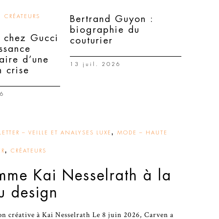
,
CRÉATEURS
Bertrand Guyon :
biographie du
 chez Gucci
couturier
issance
aire d’une
13 juil. 2026
 crise
26
,
ETTER – VEILLE ET ANALYSES LUXE
MODE – HAUTE
,
ER
CRÉATEURS
me Kai Nesselrath à la
u design
on créative à Kai Nesselrath Le 8 juin 2026, Carven a