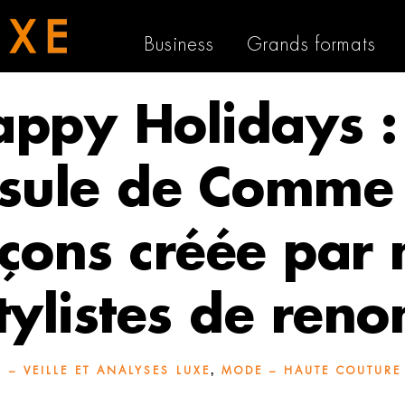
Business
Grands formats
ppy Holidays :
sule de Comme
çons créée par 
tylistes de ren
,
 – VEILLE ET ANALYSES LUXE
MODE – HAUTE COUTURE 