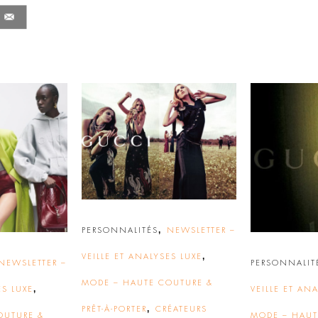
,
PERSONNALITÉS
NEWSLETTER –
,
VEILLE ET ANALYSES LUXE
NEWSLETTER –
PERSONNALIT
MODE – HAUTE COUTURE &
,
ES LUXE
VEILLE ET AN
,
PRÊT-À-PORTER
CRÉATEURS
OUTURE &
MODE – HAUT