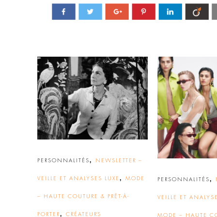
,
PERSONNALITÉS
NEWSLETTER –
,
VEILLE ET ANALYSES LUXE
MODE
,
PERSONNALITÉS
– HAUTE COUTURE & PRÊT-À-
VEILLE ET ANALYS
,
PORTER
CRÉATEURS
MODE – HAUTE C