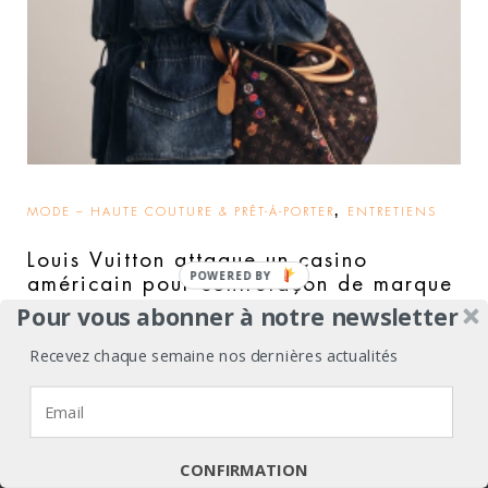
,
MODE – HAUTE COUTURE & PRÊT-À-PORTER
ENTRETIENS
Louis Vuitton attaque un casino
américain pour contrefaçon de marque
Pour vous abonner à notre newsletter
06 août 2026
Recevez chaque semaine nos dernières actualités
Nous utilisons des cookies pour vous garantir la meilleure
expérience sur notre site web.
J'accepte
Je refuse
Politique de confidentialité
CONFIRMATION