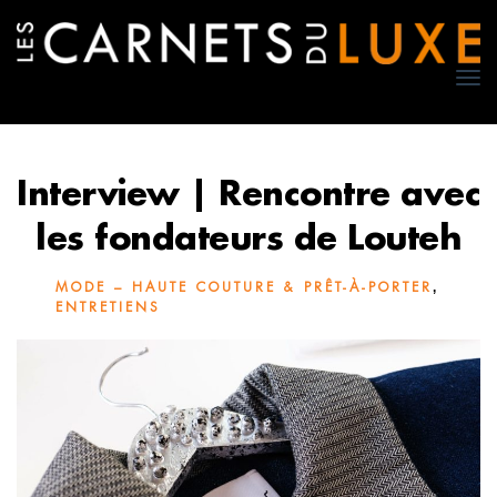
TO
NA
Interview | Rencontre avec
les fondateurs de Louteh
,
MODE – HAUTE COUTURE & PRÊT-À-PORTER
ENTRETIENS