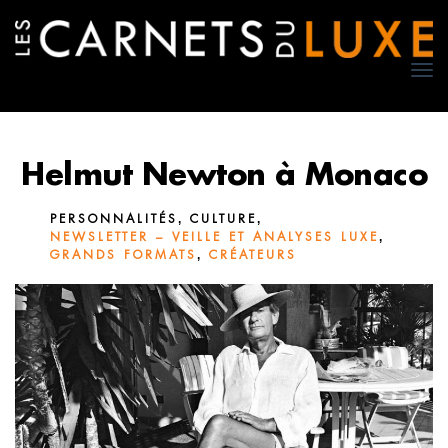
TO
NA
Helmut Newton à Monaco
,
,
PERSONNALITÉS
CULTURE
,
NEWSLETTER – VEILLE ET ANALYSES LUXE
,
GRANDS FORMATS
CRÉATEURS