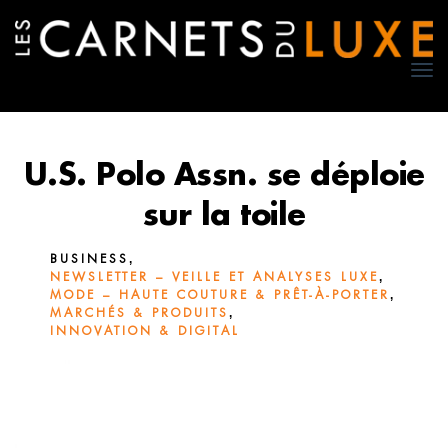
TO
NA
U.S. Polo Assn. se déploie
sur la toile
,
BUSINESS
,
NEWSLETTER – VEILLE ET ANALYSES LUXE
,
MODE – HAUTE COUTURE & PRÊT-À-PORTER
,
MARCHÉS & PRODUITS
INNOVATION & DIGITAL