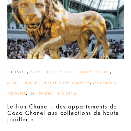
,
,
BUSINESS
NEWSLETTER – VEILLE ET ANALYSES LUXE
,
MODE – HAUTE COUTURE & PRÊT-À-PORTER
MARCHÉS &
,
PRODUITS
INNOVATION & DIGITAL
Le lion Chanel : des appartements de
Coco Chanel aux collections de haute
joaillerie