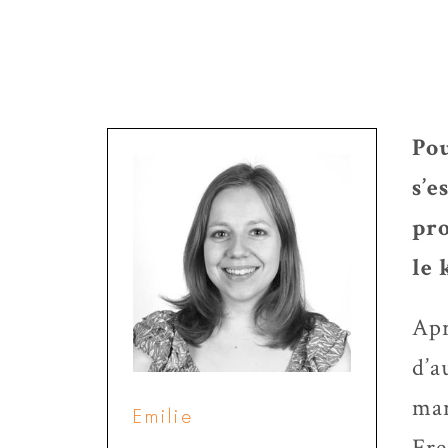
Pou
s’e
pro
le 
Apr
d’a
mar
Emilie
Fre