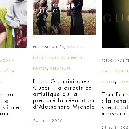
,
PERSONNALITÉS
MODE –
HAUTE COUTURE & PRÊT-À-
MODE –
PERSONNALIT
,
PORTER
CRÉATEURS
 PRÊT-À-
HAUTE COUTUR
Frida Giannini chez
,
RS
PORTER
CRÉA
Gucci : la directrice
artistique qui a
Sarno
Tom Ford
préparé la révolution
 le
: la rena
d’Alessandro Michele
tistique
spectacul
tion
maison en
24 juil. 2026
21 juil. 20