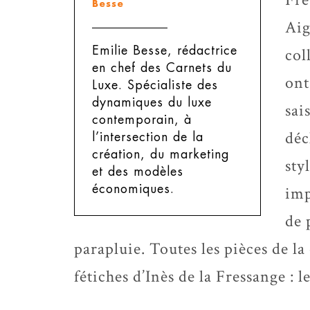
Besse
Aig
Emilie Besse, rédactrice
col
en chef des Carnets du
ont
Luxe.
Spécialiste des
dynamiques du luxe
sai
contemporain, à
déc
l’intersection de la
création, du marketing
sty
et des modèles
économiques.
imp
de 
parapluie. Toutes les pièces de la
fétiches d’Inès de la Fressange : l