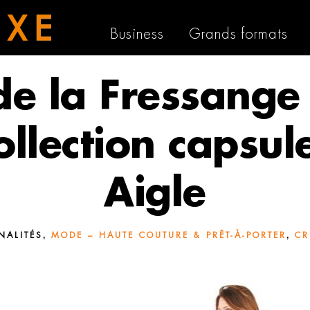
Business
Grands formats
de la Fressange
ollection capsul
Aigle
,
,
NALITÉS
MODE – HAUTE COUTURE & PRÊT-À-PORTER
CR