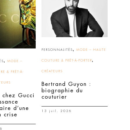
,
PERSONNALITÉS
MODE – HAUTE
,
,
COUTURE & PRÊT-À-PORTER
ÉS
MODE –
CRÉATEURS
E & PRÊT-À-
TEURS
Bertrand Guyon :
biographie du
 chez Gucci
couturier
issance
aire d’une
13 juil. 2026
 crise
26