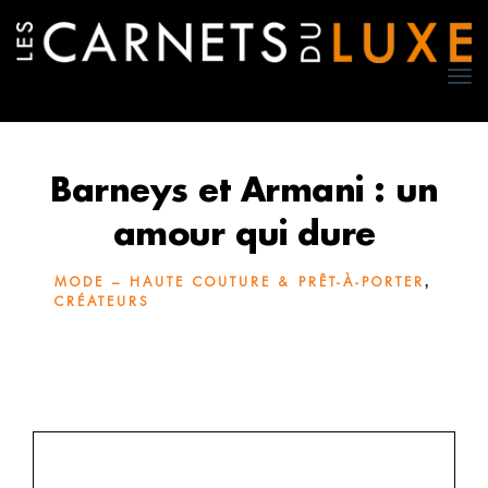
TO
NA
Barneys et Armani : un
amour qui dure
,
MODE – HAUTE COUTURE & PRÊT-À-PORTER
CRÉATEURS