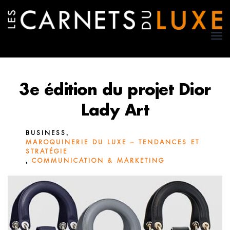
TO
NA
3e édition du projet Dior
Lady Art
,
BUSINESS
MAROQUINERIE DU LUXE – TENDANCES ET
STRATÉGIE
,
COMMUNICATION & MARKETING