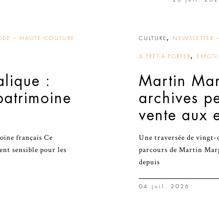
,
DE – HAUTE COUTURE
CULTURE
NEWSLETTER –
,
& PRÊT-À-PORTER
EXPOS
lique :
Martin Mar
patrimoine
archives p
vente aux 
moine français Ce
Une traversée de vingt-q
nt sensible pour les
parcours de Martin Margi
depuis
04 juil. 2026