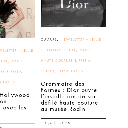
,
CULTURE
NEWSLETTER – VEILLE
,
ET ANALYSES LUXE
MODE –
SLETTER – VEILLE
,
HAUTE COUTURE & PRÊT-À-
LUXE
MODE –
,
PORTER
EXPOSITIONS
E & PRÊT-À-
SITIONS
Grammaire des
Formes : Dior ouvre
 Hollywood :
l’installation de son
ion
défilé haute couture
e avec les
au musée Rodin
s
10 juil. 2026
26