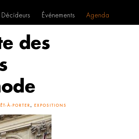
Décideurs
Événements
Agenda
te des
s
mode
,
ÊT-À-PORTER
EXPOSITIONS