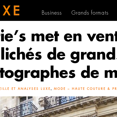
Business
Grands formats
tie’s met en ven
clichés de grand
tographes de 
,
EILLE ET ANALYSES LUXE
MODE – HAUTE COUTURE & PR