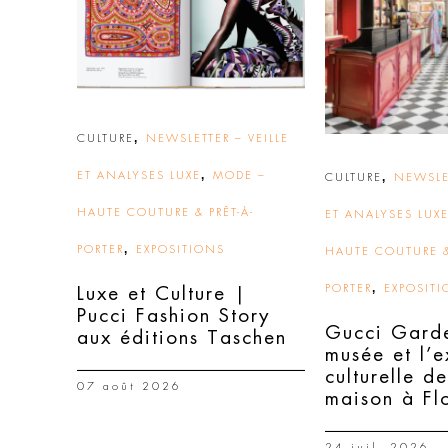
,
CULTURE
NEWSLETTER – VEILLE
,
ET ANALYSES LUXE
MODE –
,
CULTURE
NEWSLET
HAUTE COUTURE & PRÊT-À-
ET ANALYSES LUX
,
PORTER
EXPOSITIONS
HAUTE COUTURE &
,
PORTER
EXPOSIT
Luxe et Culture |
Pucci Fashion Story
Gucci Garde
aux éditions Taschen
musée et l’
culturelle de
07 août 2026
maison à Fl
24 juil. 2026