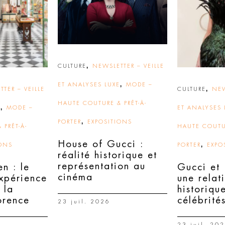
,
CULTURE
NEWSLETTER – VEILLE
,
ET ANALYSES LUXE
MODE –
,
TER – VEILLE
CULTURE
NEW
HAUTE COUTURE & PRÊT-À-
,
E
MODE –
ET ANALYSES 
,
PORTER
EXPOSITIONS
 PRÊT-À-
HAUTE COUTUR
House of Gucci :
,
IONS
PORTER
EXPO
réalité historique et
représentation au
n : le
Gucci et
cinéma
expérience
une relat
 la
historiqu
orence
célébrité
23 juil. 2026
23 juil. 20