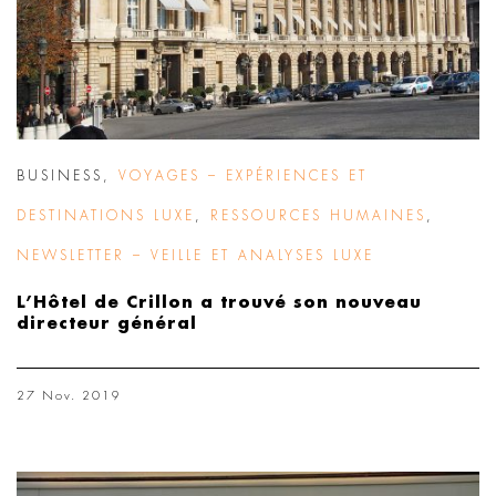
BUSINESS
,
VOYAGES – EXPÉRIENCES ET
DESTINATIONS LUXE
,
RESSOURCES HUMAINES
,
NEWSLETTER – VEILLE ET ANALYSES LUXE
L’Hôtel de Crillon a trouvé son nouveau
directeur général
27 Nov. 2019