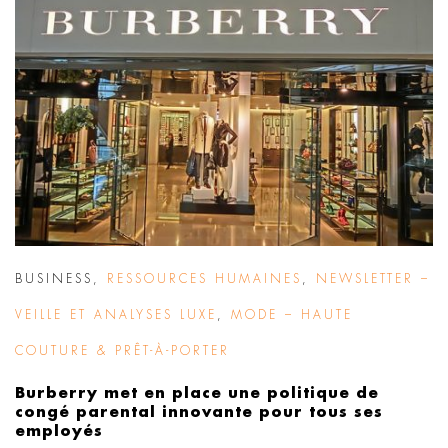
BUSINESS
,
RESSOURCES HUMAINES
,
NEWSLETTER –
VEILLE ET ANALYSES LUXE
,
MODE – HAUTE
COUTURE & PRÊT-À-PORTER
Burberry met en place une politique de
congé parental innovante pour tous ses
employés