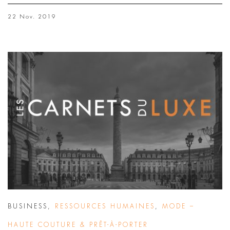
22 Nov. 2019
BUSINESS
,
RESSOURCES HUMAINES
,
MODE –
HAUTE COUTURE & PRÊT-À-PORTER