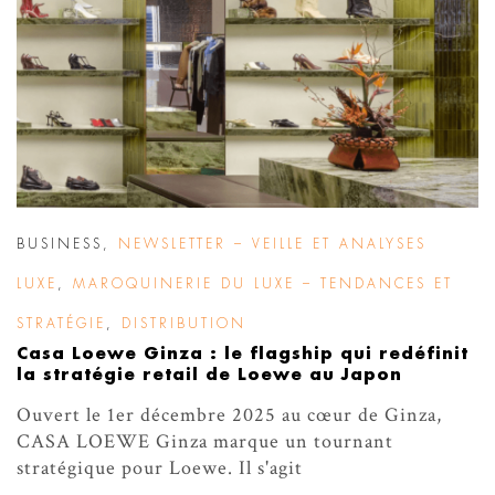
BUSINESS
,
NEWSLETTER – VEILLE ET ANALYSES
LUXE
,
MAROQUINERIE DU LUXE – TENDANCES ET
STRATÉGIE
,
DISTRIBUTION
Casa Loewe Ginza : le flagship qui redéfinit
la stratégie retail de Loewe au Japon
Ouvert le 1er décembre 2025 au cœur de Ginza,
CASA LOEWE Ginza marque un tournant
stratégique pour Loewe. Il s'agit