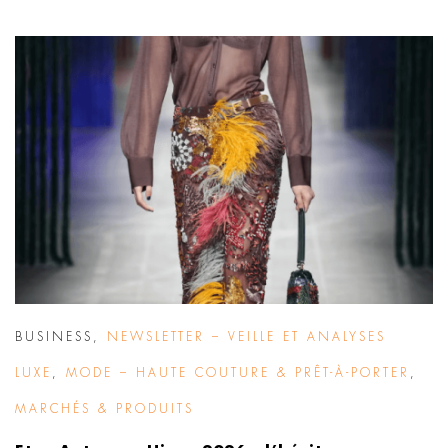
BUSINESS
,
NEWSLETTER – VEILLE ET ANALYSES
LUXE
,
MODE – HAUTE COUTURE & PRÊT-À-PORTER
,
MARCHÉS & PRODUITS