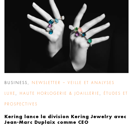
BUSINESS
,
NEWSLETTER – VEILLE ET ANALYSES
LUXE
,
HAUTE HORLOGERIE & JOAILLERIE
,
ÉTUDES ET
PROSPECTIVES
Kering lance la division Kering Jewelry avec
Jean-Marc Duplaix comme CEO