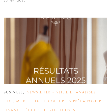
23 Fév. 2026
BUSINESS
,
NEWSLETTER – VEILLE ET ANALYSES
LUXE
,
MODE – HAUTE COUTURE & PRÊT-À-PORTER
,
FINANCE
,
ÉTUDES ET PROSPECTIVES