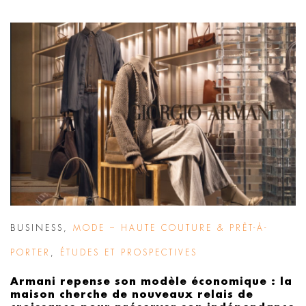
BUSINESS
,
MODE – HAUTE COUTURE & PRÊT-À-
PORTER
,
ÉTUDES ET PROSPECTIVES
Armani repense son modèle économique : la
maison cherche de nouveaux relais de