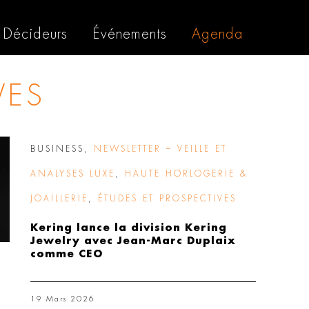
Décideurs
Événements
Agenda
VES
BUSINESS
,
NEWSLETTER – VEILLE ET
ANALYSES LUXE
,
HAUTE HORLOGERIE &
JOAILLERIE
,
ÉTUDES ET PROSPECTIVES
Kering lance la division Kering
Jewelry avec Jean-Marc Duplaix
comme CEO
19 Mars 2026