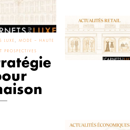
S LUXE
,
MODE – HAUTE
T PROSPECTIVES
tratégie
pour
maison