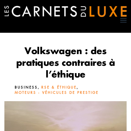
TO
NA
Volkswagen : des
pratiques contraires à
l’éthique
,
,
BUSINESS
RSE & ÉTHIQUE
MOTEURS - VÉHICULES DE PRESTIGE