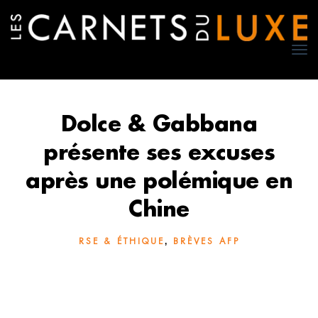
TO
NA
Dolce & Gabbana
présente ses excuses
après une polémique en
Chine
,
RSE & ÉTHIQUE
BRÈVES AFP