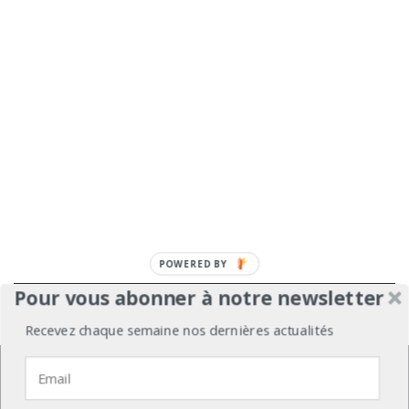
POWERED BY
Pour vous abonner à notre newsletter
À propos
Mentions légales
Médiakit
Recevez chaque semaine nos dernières actualités
Annonceurs
Partenariats
Les Experts
Nous utilisons des cookies pour vous garantir la meilleure
expérience sur notre site web.
Contact
Politique de confidentialité