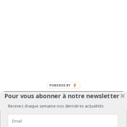
POWERED BY
Pour vous abonner à notre newsletter
À propos
Mentions légales
Médiakit
Recevez chaque semaine nos dernières actualités
Annonceurs
Partenariats
Les Experts
Nous utilisons des cookies pour vous garantir la meilleure
expérience sur notre site web.
Contact
Politique de confidentialité