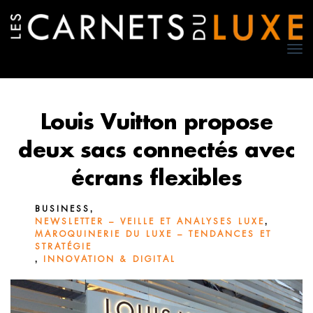
TO
NA
Louis Vuitton propose
deux sacs connectés avec
écrans flexibles
,
BUSINESS
,
NEWSLETTER – VEILLE ET ANALYSES LUXE
MAROQUINERIE DU LUXE – TENDANCES ET
STRATÉGIE
,
INNOVATION & DIGITAL