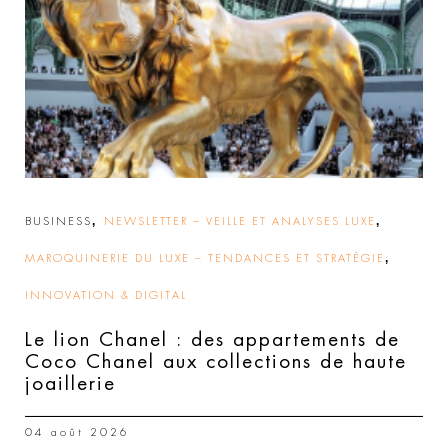
,
,
BUSINESS
NEWSLETTER – VEILLE ET ANALYSES LUXE
,
MAROQUINERIE DU LUXE – TENDANCES ET STRATÉGIE
INNOVATION & DIGITAL
Le lion Chanel : des appartements de
Coco Chanel aux collections de haute
joaillerie
04 août 2026