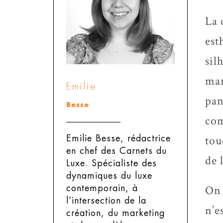
La 
est
sil
man
Emilie
pan
Besse
com
tou
Emilie Besse, rédactrice
en chef des Carnets du
de 
Luxe.
Spécialiste des
dynamiques du luxe
On 
contemporain, à
l’intersection de la
n’e
création, du marketing