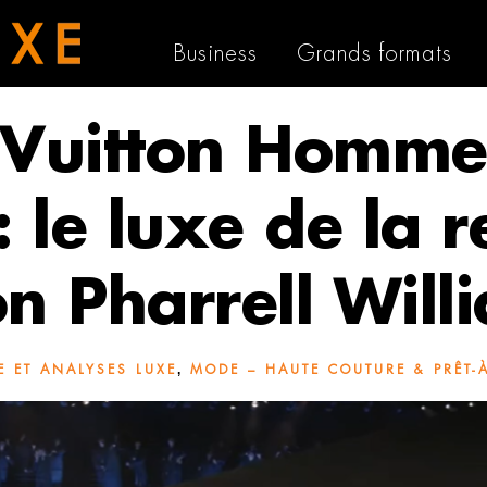
Business
Grands formats
 Vuitton Homme
 le luxe de la 
on Pharrell Will
,
E ET ANALYSES LUXE
MODE – HAUTE COUTURE & PRÊT-