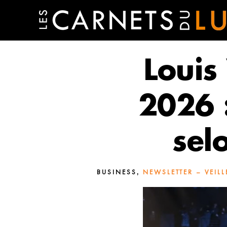
Louis
2026 :
sel
,
BUSINESS
NEWSLETTER – VEILL