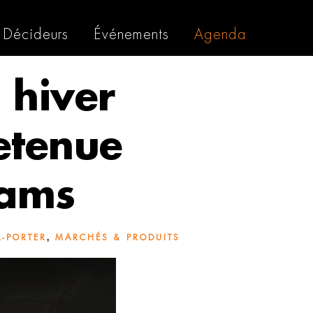
Décideurs
Événements
Agenda
 hiver
retenue
iams
,
À-PORTER
MARCHÉS & PRODUITS