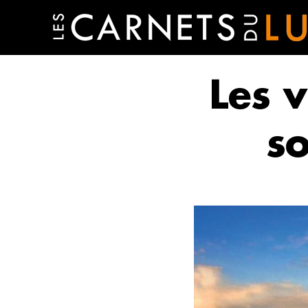
Les v
so