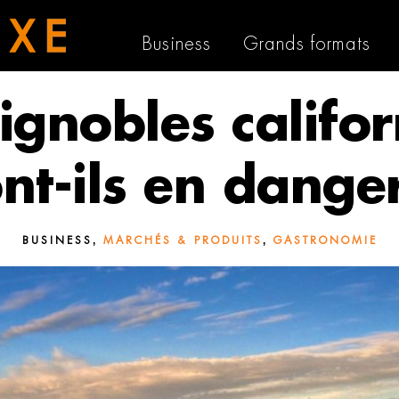
Business
Grands formats
ignobles califo
nt-ils en dange
,
,
BUSINESS
MARCHÉS & PRODUITS
GASTRONOMIE