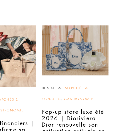
,
BUSINESS
MARCHÉS &
,
PRODUITS
GASTRONOMIE
ARCHÉS &
STRONOMIE
Pop-up store luxe été
2026 | Dioriviera :
 financiers |
Dior renouvelle son
nfirme sa