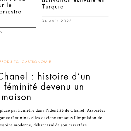
activation estivale en
ur le
Turquie
semestre
04 août 2026
26
,
PRODUITS
GASTRONOMIE
Chanel : histoire d’un
 féminité devenu un
 maison
place particulière dans l'identité de Chanel. Associées
gance féminine, elles deviennent sous l'impulsion de
essoire moderne, débarrassé de son caractère