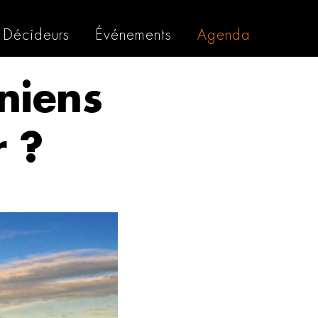
Décideurs
Événements
Agenda
rniens
r ?