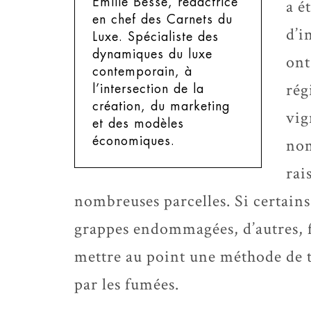
Emilie Besse, rédactrice
a é
en chef des Carnets du
d’i
Luxe.
Spécialiste des
dynamiques du luxe
ont
contemporain, à
rég
l’intersection de la
création, du marketing
vig
et des modèles
économiques.
nom
rai
nombreuses parcelles. Si certains
grappes endommagées, d’autres, f
mettre au point une méthode de t
par les fumées.