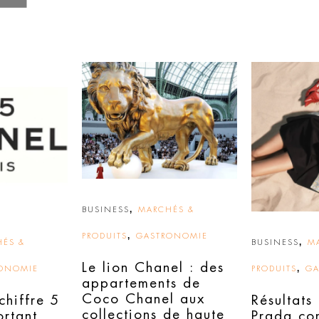
,
BUSINESS
MARCHÉS &
,
PRODUITS
GASTRONOMIE
,
ÉS &
BUSINESS
M
Le lion Chanel : des
,
ONOMIE
PRODUITS
GA
appartements de
Coco Chanel aux
chiffre 5
Résultats
collections de haute
ortant
Prada co