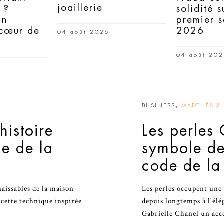
joaillerie
 ?
solidité s
un
premier 
 cœur de
2026
04 août 2026
04 août 20
,
BUSINESS
MARCHÉS & 
histoire
Les perles 
e de la
symbole de
code de la
naissables de la maison
Les perles occupent une 
 cette technique inspirée
depuis longtemps à l'élé
Gabrielle Chanel un acc