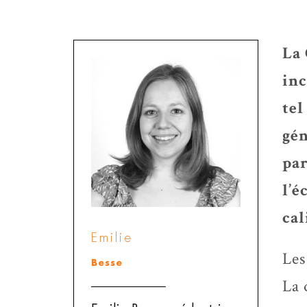
La 
inc
tel
gén
par
l’
cal
Emilie
Les
Besse
La 