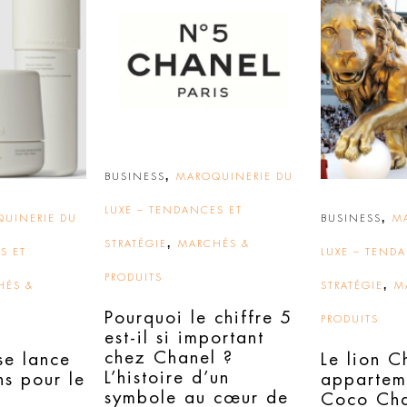
,
BUSINESS
MAROQUINERIE DU
LUXE – TENDANCES ET
,
UINERIE DU
BUSINESS
M
,
STRATÉGIE
MARCHÉS &
S ET
LUXE – TEND
PRODUITS
,
HÉS &
STRATÉGIE
M
Pourquoi le chiffre 5
PRODUITS
est-il si important
chez Chanel ?
e lance
Le lion C
L’histoire d’un
ns pour le
appartem
symbole au cœur de
Coco Cha