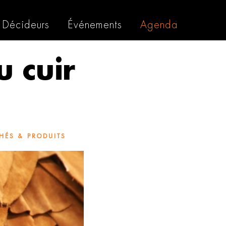
Décideurs
Événements
Agenda
u cuir
HÉS & PRODUITS