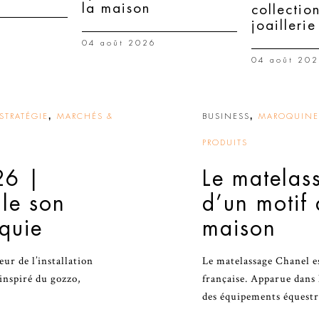
la maison
collectio
joaillerie
04 août 2026
04 août 20
,
,
STRATÉGIE
MARCHÉS &
BUSINESS
MAROQUINER
PRODUITS
26 |
Le matelas
lle son
d’un motif
rquie
maison
r de l’installation
Le matelassage Chanel es
inspiré du gozzo,
française. Apparue dans 
des équipements équestr