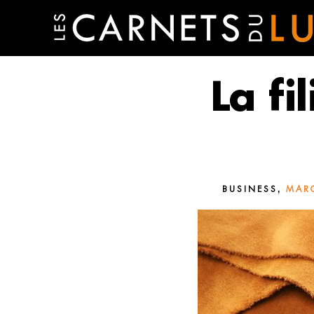
La fi
,
BUSINESS
MARO