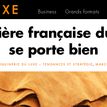
Business
Grands formats
lière française d
se porte bien
,
QUINERIE DU LUXE – TENDANCES ET STRATÉGIE
MARC