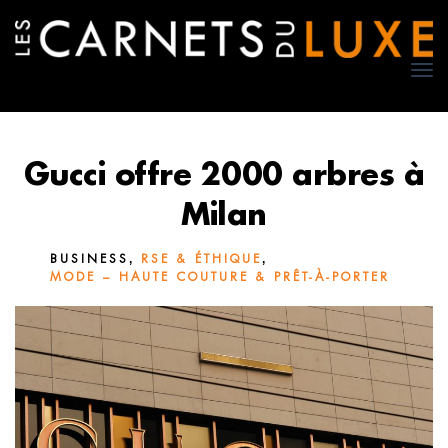
TO
NA
Gucci offre 2000 arbres à
Milan
,
,
BUSINESS
RSE & ÉTHIQUE
MODE – HAUTE COUTURE & PRÊT-À-PORTER