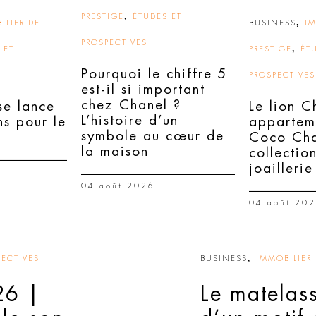
,
PRESTIGE
ÉTUDES ET
,
ILIER DE
BUSINESS
IM
PROSPECTIVES
,
 ET
PRESTIGE
ÉT
Pourquoi le chiffre 5
PROSPECTIVES
est-il si important
chez Chanel ?
e lance
Le lion C
L’histoire d’un
ns pour le
appartem
symbole au cœur de
Coco Cha
la maison
collectio
joaillerie
04 août 2026
04 août 20
,
PECTIVES
BUSINESS
IMMOBILIER 
26 |
Le matelas