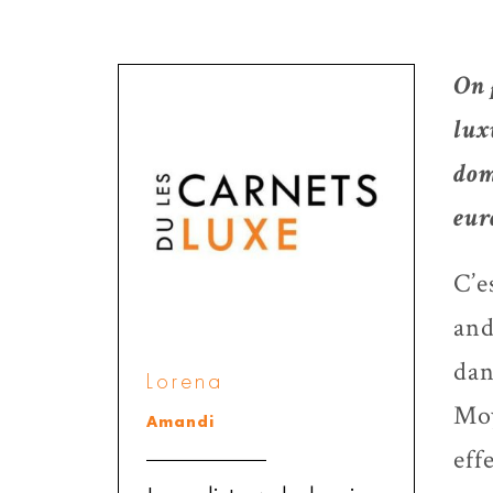
On 
lux
dom
eur
C’e
and
dan
Lorena
Moy
Amandi
eff