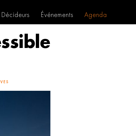
Décideurs
Événements
Agenda
ssible
IVES