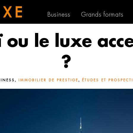
Business
Grands formats
 ou le luxe acce
?
,
,
SINESS
IMMOBILIER DE PRESTIGE
ÉTUDES ET PROSPECT