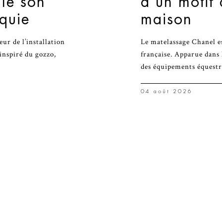
lle son
d’un motif
rquie
maison
r de l’installation
Le matelassage Chanel es
inspiré du gozzo,
française. Apparue dans 
des équipements équestr
04 août 2026