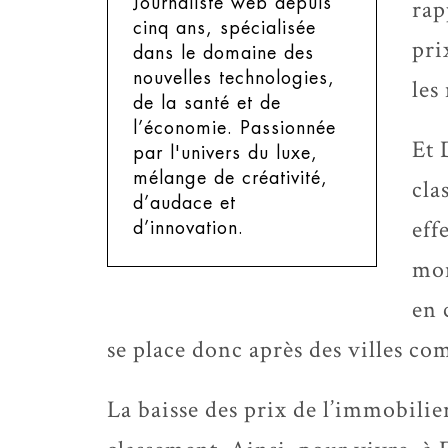
Journaliste web depuis
rap
cinq ans, spécialisée
pri
dans le domaine des
nouvelles technologies,
les
de la santé et de
l’économie. Passionnée
Et 
par l'univers du luxe,
mélange de créativité,
cla
d’audace et
eff
d’innovation.
mon
en 
se place donc après des villes c
La baisse des prix de l’immobilier