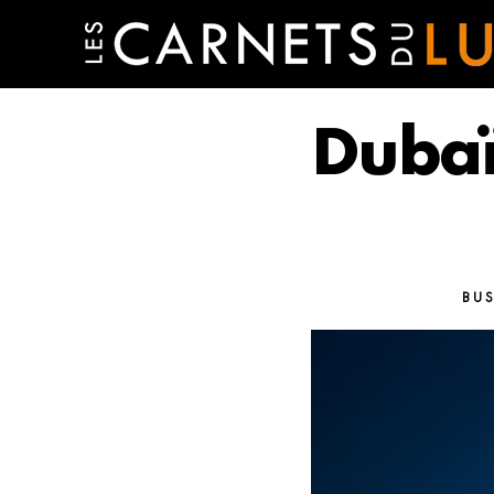
Dubaï
BU