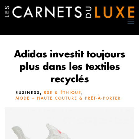
TO
NA
Adidas investit toujours
plus dans les textiles
recyclés
,
,
BUSINESS
RSE & ÉTHIQUE
MODE – HAUTE COUTURE & PRÊT-À-PORTER