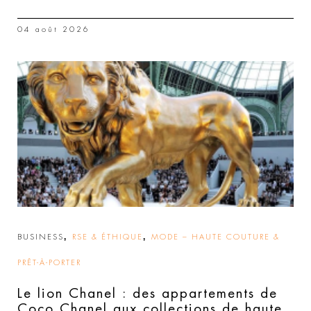
04 août 2026
,
,
BUSINESS
RSE & ÉTHIQUE
MODE – HAUTE COUTURE &
PRÊT-À-PORTER
Le lion Chanel : des appartements de
Coco Chanel aux collections de haute