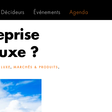
Décideurs
Événements
Agenda
eprise
luxe ?
,
,
 LUXE
MARCHÉS & PRODUITS