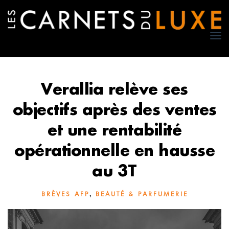
TO
NA
Verallia relève ses
objectifs après des ventes
et une rentabilité
opérationnelle en hausse
au 3T
,
BRÈVES AFP
BEAUTÉ & PARFUMERIE