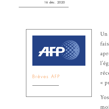
16 déc. 2020
Un 
fai
apr
l’é
réc
Brèves AFP
« p
Yos
moi