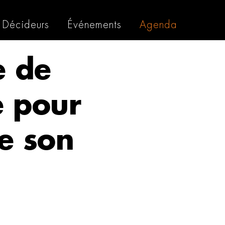
Décideurs
Événements
Agenda
e de
e pour
de son