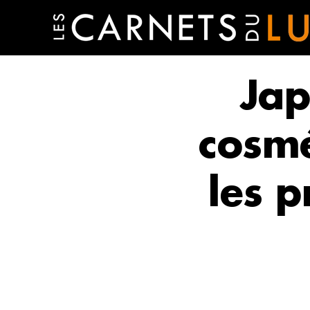
Jap
cosmé
les p