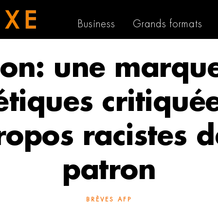
Business
Grands formats
on: une marqu
tiques critiqué
ropos racistes 
patron
BRÈVES AFP