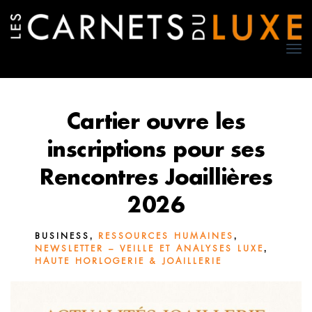
TO
NA
Cartier ouvre les
inscriptions pour ses
Rencontres Joaillières
2026
,
,
BUSINESS
RESSOURCES HUMAINES
,
NEWSLETTER – VEILLE ET ANALYSES LUXE
HAUTE HORLOGERIE & JOAILLERIE