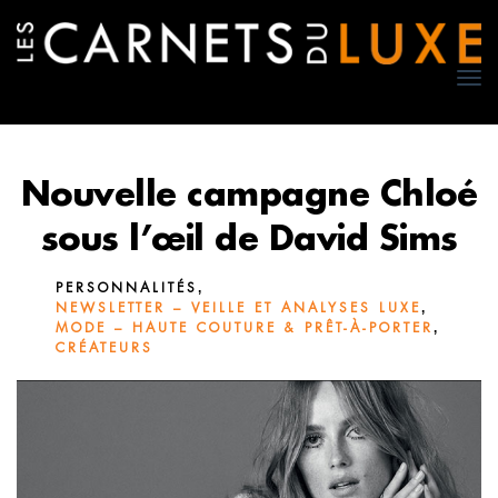
TO
NA
Nouvelle campagne Chloé
sous l’œil de David Sims
,
PERSONNALITÉS
,
NEWSLETTER – VEILLE ET ANALYSES LUXE
,
MODE – HAUTE COUTURE & PRÊT-À-PORTER
CRÉATEURS