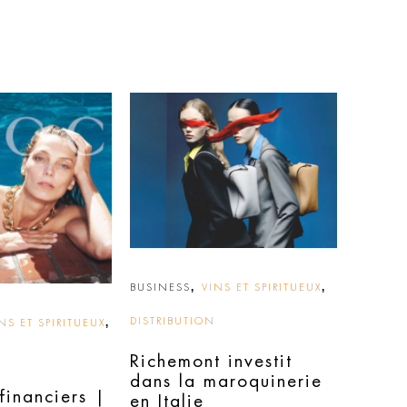
,
,
BUSINESS
VINS ET SPIRITUEUX
,
DISTRIBUTION
NS ET SPIRITUEUX
Richemont investit
dans la maroquinerie
 financiers |
en Italie