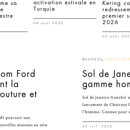
activation estivale en
rme sa
Kering co
Turquie
le
redresse
estre
premier 
2026
04 août 2026
03 août 20
,
BUSINESS
VINS ET SPI
Tom Ford
Sol de Jan
nt la
gamme ho
outure et
Sol de Janeiro franchit 
lancement de Cheiroso C
l'homme. Connue pour s
M) poursuit son
nouvelles maisons au sein
29 juil. 2026