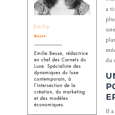
a t
plu
Emilie
une
Besse
pla
méd
Emilie Besse, rédactrice
du 
en chef des Carnets du
Luxe.
Spécialiste des
dynamiques du luxe
U
contemporain, à
P
l’intersection de la
création, du marketing
E
et des modèles
économiques.
Il 