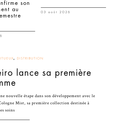
nfirme son
ment au
03 août 2026
semestre
26
,
RITUEUX
DISTRIBUTION
eiro lance sa première
mme
une nouvelle étape dans son développement avec le
ologne Mist, sa première collection destinée à
es soins