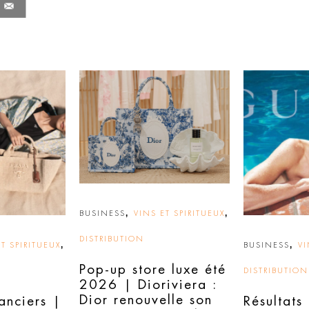
,
,
BUSINESS
VINS ET SPIRITUEUX
DISTRIBUTION
,
,
T SPIRITUEUX
BUSINESS
VI
Pop-up store luxe été
DISTRIBUTION
2026 | Dioriviera :
Dior renouvelle son
nanciers |
Résultats