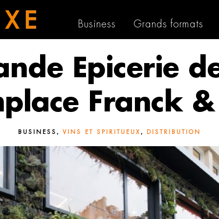
Business
Grands formats
ande Epicerie de
place Franck & 
,
,
BUSINESS
VINS ET SPIRITUEUX
DISTRIBUTION