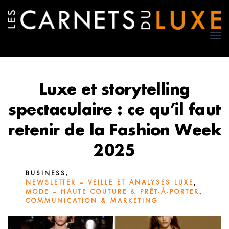
TO
NA
Luxe et storytelling
spectaculaire : ce qu’il faut
retenir de la Fashion Week
2025
,
BUSINESS
,
NEWSLETTER – VEILLE ET ANALYSES LUXE
,
MODE – HAUTE COUTURE & PRÊT-À-PORTER
COMMUNICATION & MARKETING