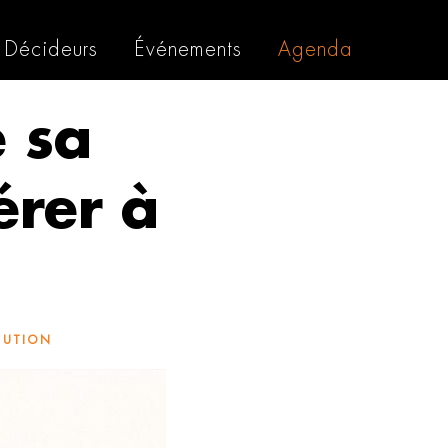
Décideurs
Événements
Agenda
e sa
érer à
BUTION