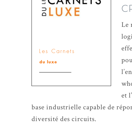
C
Le 
log
eff
Les Carnets
pou
du luxe
l’e
who
et 
base industrielle capable de répo
diversité des circuits.