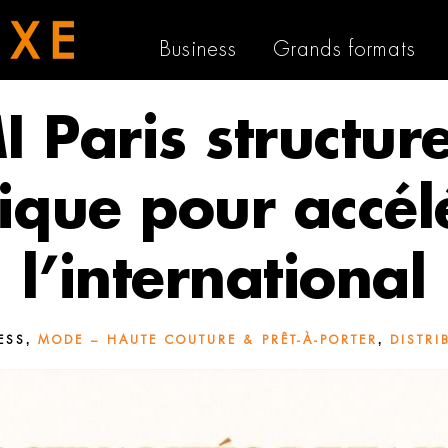
Business
Grands formats
 Paris structur
tique pour accél
l’international
,
,
ESS
MODE – HAUTE COUTURE & PRÊT-À-PORTER
DISTRI