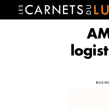
AMI
logis
BUSIN