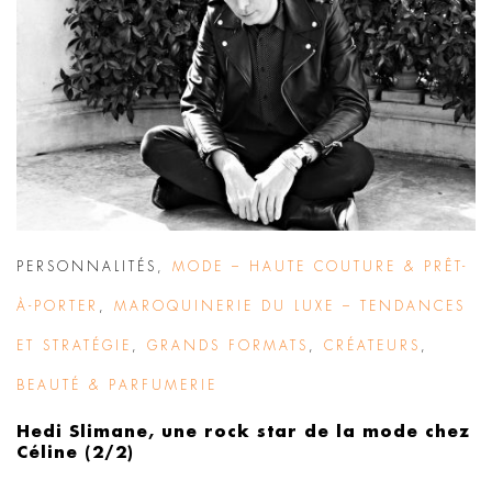
PERSONNALITÉS
,
MODE – HAUTE COUTURE & PRÊT-
À-PORTER
,
MAROQUINERIE DU LUXE – TENDANCES
ET STRATÉGIE
,
GRANDS FORMATS
,
CRÉATEURS
,
BEAUTÉ & PARFUMERIE
Hedi Slimane, une rock star de la mode chez
Céline (2/2)