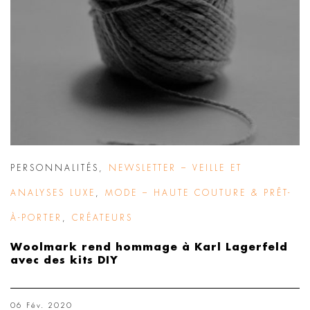
PERSONNALITÉS
,
NEWSLETTER – VEILLE ET
ANALYSES LUXE
,
MODE – HAUTE COUTURE & PRÊT-
À-PORTER
,
CRÉATEURS
Woolmark rend hommage à Karl Lagerfeld
avec des kits DIY
06 Fév. 2020