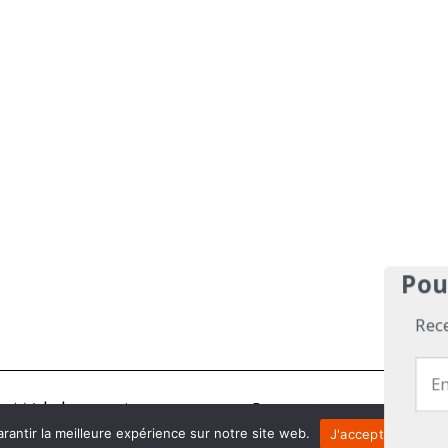
Pou
Rec
Médiakit
Annonceurs
Partenariats
Les Exp
rantir la meilleure expérience sur notre site web.
J'accepte
Je 